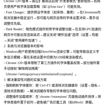
Chrome 120+版本→需在扩展商店启用“开发者模式”更新规则→若网
页使用严格字体加载策略（如`@font-face`）可能失效。
- Font Changer：提供预设字体库（如宋体、雅黑）→在Chromium内
核浏览器中稳定运行→但可能与网页自带的字体设置冲突→需手动
调整优先级。
- Dark Reader：暗色模式插件附带字体调整功能→在支持GPU加速的
网页中可能出现渲染延迟→建议关闭“硬件加速”选项（设置→性能
→关闭“使用硬件加速”）。
2. 系统与浏览器版本的影响
- Windows用户若使用旧版DirectWrite渲染引擎→可能导致自定义字
体显示模糊→需在系统设置中切换为GDI经典渲染模式。
- Chrome 120+版本限制了第三方插件的字体覆盖权限→部分插件需
手动授权“解除网站隔离”
（chrome://settings/privacy/siteIsolationExceptions）。
3. 解决兼容性问题的实操方案
- 强制刷新字体缓存：按`Ctrl+F5`或清除浏览器缓存（设置→隐私→
清除浏览数据）→解决因缓存导致的字体错位问题。
- 调整插件加载顺序：在`chrome://extensions/`页面拖动插件排序→将
字体类插件置于前列→避免被广告拦截工具（如uBlock）屏蔽。