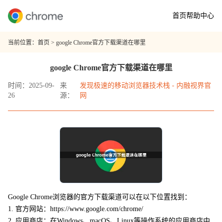
首页
帮助中心
当前位置：
首页
> google Chrome官方下载渠道在哪里
google Chrome官方下载渠道在哪里
时间：2025-09-
来
发现极速的移动浏览器技术栈 - 内融视界官
26
源：
网
Google Chrome浏览器的官方下载渠道可以在以下位置找到：
1. 官方网站：https://www.google.com/chrome/
2. 应用商店：在Windows、macOS、Linux等操作系统的应用商店中