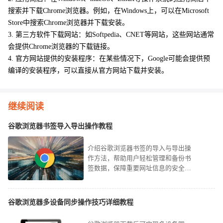
搜索并下载Chrome浏览器。例如，在Windows上，可以在Microsoft
Store中搜索Chrome浏览器并下载安装。
3. 第三方软件下载网站：如Softpedia、CNET等网站，这些网站通常
会提供Chrome浏览器的下载链接。
4. 官方网站提供的安装程序：在某些情况下，Google可能会提供预
编译的安装程序，可以直接从官方网站下载并安装。
继续阅读
谷歌浏览器书签导入导出操作教程
介绍谷歌浏览器书签的导入与导出操
作方法，帮助用户轻松管理和备份书
签数据，保障重要网址信息的安全与
便捷访问。
谷歌浏览器多设备同步操作技巧详细教程