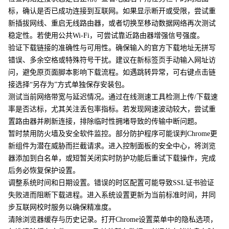
标，确认是否已成功连接到互联网。如果显示断开或受限，尝试重
新插拔网线、重启无线路由器，或者切换至移动数据网络再次测试
稳定性。若使用公共Wi-Fi，可尝试靠近路由器增强信号强度。
验证下载链接的准确性与可用性。确保输入的官方下载地址无拼写
错误、多余空格或特殊符号干扰。建议在新标签页手动输入网址访
问，避免原页面脚本影响下载流程。如遇跳转异常，可右键点击链
接选择“另存为”方式单独保存安装包。
测试当前网络带宽与延迟情况。通过在线测速工具检测上传/下载速
率是否达标，尤其关注丢包率指标。若发现网速波动较大，尝试重
置路由器并刷新连接，排除临时性拥堵导致的传输中断问题。
暂时禁用防火墙及安全软件监控。部分防护程序可能误判Chrome更
新组件为潜在威胁而拦截请求。进入控制面板的安全中心，将浏览
器添加到白名单，或短暂关闭实时防护功能后重试下载操作，完成
后务必恢复保护设置。
调整系统时间和日期设置。错误的时区配置可能导致SSL证书验证
失败进而阻断下载进程。进入系统设置更新为当前标准时间，并同
步互联网校时服务以确保精准度。
清除浏览器缓存与历史记录。打开Chrome设置菜单中的隐私选项，