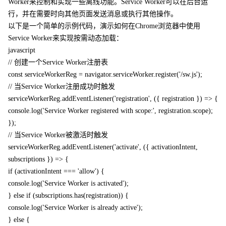
Worker来控制和实现一些离线功能。Service Worker可以在后台运
行，并在需要时向其他页面发送消息或执行其他操作。
以下是一个简单的示例代码，演示如何在Chrome浏览器中使用
Service Worker来实现按需动态加载：
javascript
// 创建一个Service Worker注册表
const serviceWorkerReg = navigator.serviceWorker.register('/sw.js');
// 当Service Worker注册成功时触发
serviceWorkerReg.addEventListener('registration', ({ registration }) => {
console.log('Service Worker registered with scope:', registration.scope);
});
// 当Service Worker被激活时触发
serviceWorkerReg.addEventListener('activate', ({ activationIntent,
subscriptions }) => {
if (activationIntent === 'allow') {
console.log('Service Worker is activated');
} else if (subscriptions.has(registration)) {
console.log('Service Worker is already active');
} else {