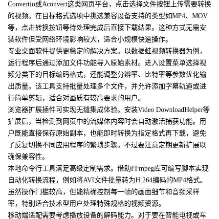
Convertio或Aconvert这类网页平台，点击选择文件按钮上传需要转换
的视频。在目标格式选项中挑选兼容设备支持的类型如MP4、MOV
等，点击转换按钮等待处理完成后直接下载结果。这种方式无需安
装软件但受网络环境影响较大，适合小规模快速操作。
专业桌面软件提供更稳定的解决方案。以数据蛙视频转换器为例，
运行程序后通过添加文件功能导入原始素材。进入设置菜单选择视
频分类下的目标编码格式，还能调整分辨率、比特率等参数优化输
出质量。该工具支持批量处理多个文件，并允许添加字幕轨道或进
行简单剪辑，适合对画质有较高要求的用户。
浏览器扩展插件可实现无缝集成体验。安装Video DownloadHelper等
扩展后，当检测到网页中的流媒体内容时会自动激活捕获功能。用
户既能直接保存原始副本，也能即时转换为指定格式再下载，避免
了反复切换不同应用程序的繁琐步骤。不过要注意定期更新扩展以
确保兼容性。
本地命令行工具满足高级定制需求。借助FFmpeg库可编写脚本实现
自动化转换流程，例如将AVI文件批量转为H.264编码的MP4格式。
虽然操作门槛较高，但能精确控制每一帧的画面细节和音频采样
率，特别适合技术型用户处理特殊规格的视频资源。
移动端适配需要考虑播放设备的解码能力。对于要在智能电视或车