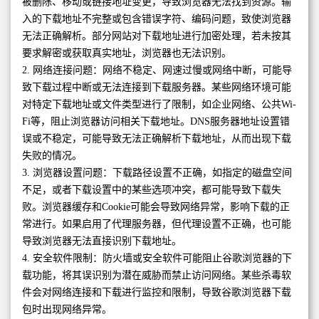
被删除、移动或链接地址变更，导致浏览器无法找到资源。输
入的下载地址不完整或包含错误字符、编码问题，致使浏览器
无法正确解析。部分网站对下载地址进行加密处理，若未按其
要求解密或获取真实地址，浏览器也无法识别。
2. 网络连接问题：网络不稳定、网速过慢或网络中断，可能导
致下载过程中断或无法连接到下载服务器。某些网络环境可能
对特定下载地址或文件类型进行了限制，如企业网络、公共Wi-
Fi等，阻止浏览器访问相关下载地址。DNS服务器地址设置错
误或不稳定，可能导致无法正确解析下载地址，从而出现下载
失败的情况。
3. 浏览器设置问题：下载路径设置不正确，如指定的磁盘空间
不足，或者下载设置中的某些选项冲突，都可能导致下载失
败。浏览器缓存和Cookie可能会导致网络异常，影响下载的正
常进行。如果启用了代理服务器，但代理设置不正确，也可能
导致浏览器无法直接识别下载地址。
4. 安全软件限制：防火墙或安全软件可能阻止谷歌浏览器的下
载功能，将其误识别为潜在威胁而禁止访问网络。某些杀毒软
件会对网络连接和下载进行监控和限制，导致谷歌浏览器下载
包时出现网络异常。