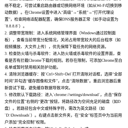
络不稳定，可尝试重启路由器或切换网络环境（如从Wi-Fi切换到移
动数据）。在Chrome设置中进入“高级”→“系统”→“打开代理设
置”，检查网络适配器配置，确保DNS服务器正常（如手动设置为
`8.8.8.8`）。
2. 调整带宽限制：进入系统网络管理界面（Windows通过控制面
板），查看当前带宽分配情况，关闭占用带宽较大的后台程序（如
视频播放、大文件上传），优先保障下载任务的网络资源。
3. 检查防火墙与杀毒软件：进入防火墙或杀毒软件的设置界面，查
看是否有拦截Chrome下载的规则。若存在限制，可添加Chrome至白
名单或暂时禁用相关防护功能。
4. 清除浏览器缓存：按`Ctrl+Shift+Del`打开清除对话框，选择“全部
时间”并勾选“缓存图像和文件”，点击“清除数据”。重启浏览器后重
新尝试下载，避免缓存数据导致冲突。
5. 修改默认下载路径：进入`chrome://settings/download`，点击“保存
文件的位置”右侧的“更改”按钮，将路径改为空间充足的磁盘（如D
盘）。若路径包含中文或特殊字符，需改为英文路径（如
`D:\Downloads`）。右键点击新文件夹，在“安全”标签页中为当前用
户添加“完全控制”权限。