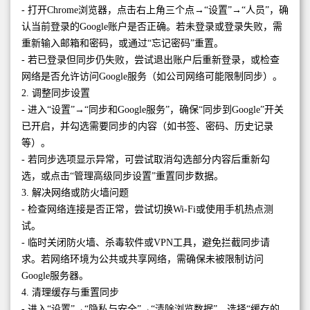
- 打开Chrome浏览器，点击右上角三个点→“设置”→“人员”，确
认当前登录的Google账户是否正确。若未登录或登录失败，需
重新输入邮箱和密码，或通过“忘记密码”重置。
- 若已登录但同步仍失败，尝试退出账户后重新登录，或检查
网络是否允许访问Google服务（如公司网络可能限制同步）。
2. 调整同步设置
- 进入“设置”→“同步和Google服务”，确保“同步到Google”开关
已开启，并勾选需要同步的内容（如书签、密码、历史记录
等）。
- 若同步选项显示异常，可尝试取消勾选部分内容后重新勾
选，或点击“管理高级同步设置”重置同步数据。
3. 解决网络或防火墙问题
- 检查网络连接是否正常，尝试切换Wi-Fi或使用手机热点测
试。
- 临时关闭防火墙、杀毒软件或VPN工具，避免拦截同步请
求。若网络环境为公共或共享网络，需确保未被限制访问
Google服务器。
4. 清理缓存与重置同步
- 进入“设置”→“隐私与安全”→“清除浏览数据”，选择“缓存的