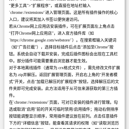
“更多工具”>“扩展程序”，或直接在地址栏输入
`chrome://extensions/`进入管理页面。这是所有插件操作的核心
入口，建议将其加入书签以便快速访问。
若从Chrome网上应用店安装插件，可在扩展页面左上角点击
“打开Chrome网上应用店”，进入官方插件库（如
`https://chrome.google.com/webstore/`）。在搜索框输入关键词
（如“广告拦截”），选择目标插件后点击“添加至Chrome”按
钮。系统会自动下载并安装，完成后插件图标会出现在工具栏
中。部分插件可能需要重启浏览器才能生效。
对于本地离线插件（通常为.crx格式文件），需先修改文件扩展
名为.zip并解压。返回扩展管理页面，开启右上角的“开发者模
式”开关，点击“加载已解压的扩展程序”按钮，选择解压后的文
件夹即可完成安装。此方法适用于从可信来源获取的第三方插
件。
在`chrome://extensions/`页面，可对已安装的插件进行管理。勾
选或取消“启用”前的开关可临时禁用/启用插件；拖动右侧排序
按钮能调整显示顺序，常用插件建议放在前列。点击任意插件
下方的“详细信息”按钮，能查看其请求的权限（如“读取浏览历