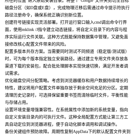
所在的位置”进入原始安装目录。将整个“Google”文件夹剪切至目标
磁盘分区（如D盘或E盘），完成物理迁移后需通过命令提示符执行
路径注册命令，确保系统正确识别新位置。
创建符号链接实现灵活部署。打开运行窗口输入cmd调出命令行界
面，使用mklink /J指令建立动态链接，将自定义目录下的内容与程
序实际运行文件关联。这种方式既能保持数据集中管理，又避免直
接修改核心配置文件带来的风险。
配置多版本共存方案。当需要同时测试不同频道（稳定版/测试版）
时，可为每个版本指定独立安装路径。通过建立专用文件夹存放各
渠道下载的安装包，配合批处理脚本实现快速切换，满足开发者调
试需求。
优化磁盘空间分配策略。考虑到浏览器缓存和用户数据持续增长的
特性，建议将用户配置文件单独存放于剩余空间充足的分区。定期
清理历史记录时，可选择保留重要书签而清除临时文件，平衡性能
与存储占用。
设置环境变量增强兼容性。在系统属性中添加新的系统变量，指向
自定义安装目录内的可执行文件。这种全局配置方式能让第三方工
具自动定位到浏览器进程，便于自动化脚本调用和调试操作。
备份关键组件预防故障。周期性复制AppData下的默认配置文件夹到