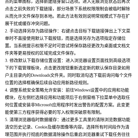
点的菜单图标，选择新建隐身窗口选项。进入无痕浏览状态后再次
点击之前失败的下载链接，部分场景下系统权限限制会被临时解除
从而允许文件保存到本地。若此方法有效则说明常规模式下存在扩
展干扰或缓存冲突问题。
2. 手动选择另存为路径操作：右键点击目标下载链接弹出上下文菜
单时不直接使用默认下载按钮，而是选择另存为选项指定存储位
置。当系统提示权限不足时可尝试将保存路径更改为桌面或文档文
件夹等更易授权的区域完成文件保存。
3. 修改默认下载存储位置设置：进入浏览器设置页面找到高级选项
下的下载管理板块，点击更改按钮重新选定新的默认保存目录如用
户主目录内的Downloads文件夹。同时取消勾选下载前询问每个文件
位置的选择框确保后续自动应用新路径规则。
4. 调整系统安全策略允许安装：前往Windows设置中的应用和功能
模块，在左侧栏选择应用和功能项后于右侧窗格下拉菜单中选取任
何位置或安装非Microsoft应用程序时发出警告的配置方案。此变更
能使第三方程序获得必要的写入权限突破原有限制。
5. 清理浏览器临时数据缓存：通过更多工具里的清除浏览数据功能
清空历史记录、Cookie及缓存图像等内容。选择所有时间段作为清
理范围并执行彻底的数据清除操作后重启浏览器重试下载任务往往