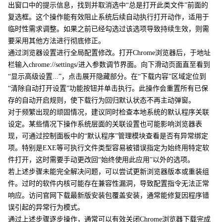
出窗口中的提示信息，找到并取消选中“总是打开此类文件”前面的
复选框。这个操作能有效阻止系统后续自动执行打开动作，适用于
临时性需求调整。如果之前已经勾选过该选项导致持续生效，则需
要采用其他方法进行彻底修正。
通过浏览器设置进行全局配置修改。打开Chrome浏览器后，于地址
栏输入chrome://settings/进入参数调节界面。向下滑动页面直至看到
“显示高级设置...”，点击展开隐藏部分。在“下载内容”区域定位到
“清除自动打开设置”功能按钮并单击执行。此操作会重置所有已保
存的自动开启规则，使下载行为回归默认状态不再主动弹窗。
对于频繁出现的顽固情况，建议同时检查本地系统的默认程序关联
设定。某些情况下操作系统层面的关联设置也可能影响浏览器表
现，可通过控制面板中的“默认程序”管理模块查看是否有异常绑定
项。特别是EXE等可执行文件类型容易被错误指定为始终用特定软
件打开，这时需要手动更改回“始终使用此应用”以外的选项。
若上述步骤未能完全解决问题，可以尝试更新浏览器版本或重装组
件。过时的软件内核可能存在兼容性漏洞，导致配置指令无法正常
响应。访问官网下载最新版安装包覆盖安装，通常能修复因程序错
误引起的异常行为模式。
通过上述步骤逐步操作，通常可以有效关闭Chrome浏览器下载完成