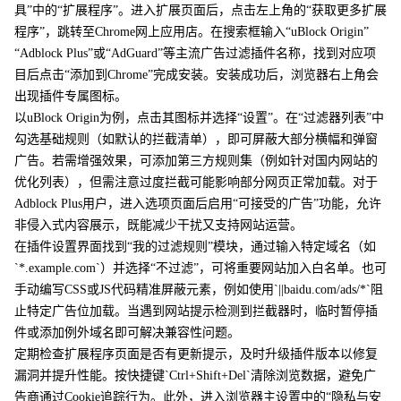
具”中的“扩展程序”。进入扩展页面后，点击左上角的“获取更多扩展
程序”，跳转至Chrome网上应用店。在搜索框输入“uBlock Origin”
“Adblock Plus”或“AdGuard”等主流广告过滤插件名称，找到对应项
目后点击“添加到Chrome”完成安装。安装成功后，浏览器右上角会
出现插件专属图标。
以uBlock Origin为例，点击其图标并选择“设置”。在“过滤器列表”中
勾选基础规则（如默认的拦截清单），即可屏蔽大部分横幅和弹窗
广告。若需增强效果，可添加第三方规则集（例如针对国内网站的
优化列表），但需注意过度拦截可能影响部分网页正常加载。对于
Adblock Plus用户，进入选项页面后启用“可接受的广告”功能，允许
非侵入式内容展示，既能减少干扰又支持网站运营。
在插件设置界面找到“我的过滤规则”模块，通过输入特定域名（如
`*.example.com`）并选择“不过滤”，可将重要网站加入白名单。也可
手动编写CSS或JS代码精准屏蔽元素，例如使用`||baidu.com/ads/*`阻
止特定广告位加载。当遇到网站提示检测到拦截器时，临时暂停插
件或添加例外域名即可解决兼容性问题。
定期检查扩展程序页面是否有更新提示，及时升级插件版本以修复
漏洞并提升性能。按快捷键`Ctrl+Shift+Del`清除浏览数据，避免广
告商通过Cookie追踪行为。此外，进入浏览器主设置中的“隐私与安