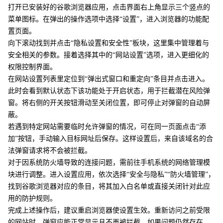
打开已安装好的谷歌浏览器应用，点击界面右上角显示三个竖点的
菜单图标。在弹出的操作选项中选择“设置”，进入浏览器的功能配
置页面。
向下滚动找到并点击“隐私设置和安全性”板块，这里集中管理着与
安全相关的参数。接着选择其中的“网站设置”选项，进入更细化的
权限控制界面。
在网站设置列表里定位到“弹出式窗口和重定向”条目并点击进入。
此时会看到默认状态下该功能处于开启状态，用于拦截潜在风险弹
窗。将右侧的开关按钮滑动至关闭位置，即可停止对弹窗的自动屏
蔽。
若遇到特定网站需要临时允许弹窗的情况，可在同一页面点击“添
加”按钮，手动输入目标网址后保存。这样设置后，来自该域名的合
法弹窗请求将不会被拦截。
对于因系统防火墙导致的连接问题，需前往手机系统的网络管理模
块进行调整。进入设置应用，依次选择“安全与隐私”“防火墙管理”，
找到谷歌浏览器对应的条目，将其加入白名单或直接关闭针对此应
用的防护规则。
完成上述操作后，建议重启浏览器使设置生效。重新访问之前受限
的网站时，弹窗应能正常显示且不再被拦截。如果问题仍然存在，