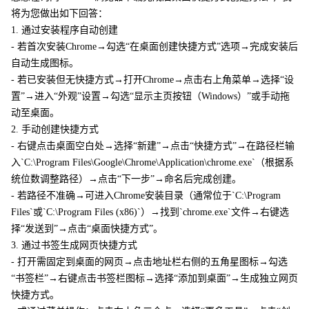
将为您做出如下回答：
1. 通过安装程序自动创建
- 若首次安装Chrome→勾选“在桌面创建快捷方式”选项→完成安装后
自动生成图标。
- 若已安装但无快捷方式→打开Chrome→点击右上角菜单→选择“设
置”→进入“外观”设置→勾选“显示主页按钮（Windows）”或手动拖
动至桌面。
2. 手动创建快捷方式
- 右键点击桌面空白处→选择“新建”→点击“快捷方式”→在路径栏输
入`C:\Program Files\Google\Chrome\Application\chrome.exe`（根据系
统位数调整路径）→点击“下一步”→命名后完成创建。
- 若路径不准确→可进入Chrome安装目录（通常位于`C:\Program
Files`或`C:\Program Files (x86)`）→找到`chrome.exe`文件→右键选
择“发送到”→点击“桌面快捷方式”。
3. 通过书签生成网页快捷方式
- 打开需固定到桌面的网页→点击地址栏右侧的五角星图标→勾选
“书签栏”→右键点击书签栏图标→选择“添加到桌面”→生成独立网页
快捷方式。