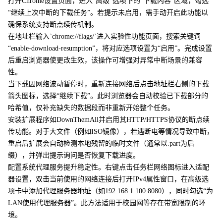
打开Chrome设置页面，进入“高级”选项下的“下载内容”区域，勾选
“继续上次中断的下载任务”。若提示未启用，需手动开启此功能以
确保系统支持断点续传机制。
在地址栏输入`chrome://flags/`进入实验性功能页面，搜索关键词
“enable-download-resumption”，将对应选项设置为“启用”。完成设置
后重启浏览器使更改生效，该操作可增强对异常中断场景的兼容
性。
当下载因网络波动暂停时，重新连接网络后点击地址栏右侧的下载
箭头图标，选择“继续下载”。此时浏览器会自动校验已下载部分的
哈希值，仅补充缺失的数据段而非重新开始整个任务。
安装扩展程序如DownThemAll并启用其HTTP/HTTPS协议的断点续
传功能。对于大文件（例如ISO镜像），若遇断电等情况导致中断，
重启后扩展会自动检测本地残留的临时文件（通常以.part为后
缀），并弹出提示询问是否恢复下载进度。
配置系统代理服务提升稳定性。右键点击任务栏网络图标进入适配
器设置，双击当前使用的网络连接后打开IPv4属性窗口，在高级选
项卡中添加代理服务器地址（如192.168.1.100:8080），同时勾选“为
LAN使用代理服务器”。此方法适用于校园网等存在带宽限制的环
境。